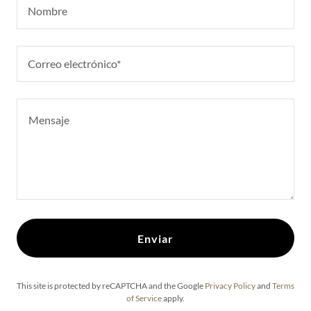
Nombre
Correo electrónico*
Enviar
This site is protected by reCAPTCHA and the Google
Privacy Policy
and
Terms
of Service
apply.